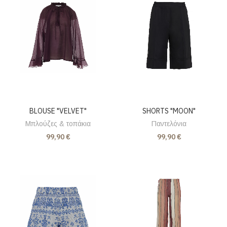
BLOUSE "VELVET"
SHORTS "MOON"
Μπλούζες & τοπάκια
Παντελόνια
99,90 €
99,90 €