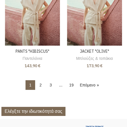
PANTS "HIBISCUS"
JACKET "OLIVE"
Παντελόνια
Μπλούζες & τοπάκια
143,90 €
173,90 €
1
2
3
…
19
Επόμενο »
Ελέγξτε την ιδιωτικότητά σας