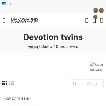
0
Devotion twins
Αρχική
Μάρκες
Devotion twins
12
Sort by
ΧΩΡΊΣ ΑΠΌΘΕΜΑ