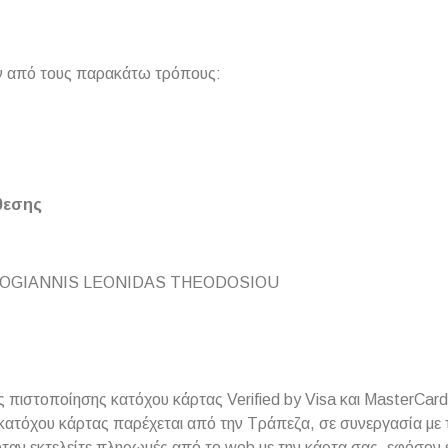
αν από τους παρακάτω τρόπους:
θεσης
KOGIANNIS LEONIDAS THEODOSIOU
ς πιστοποίησης κατόχου κάρτας Verified by Visa και MasterC
κατόχου κάρτας παρέχεται από την Τράπεζα, σε συνεργασία με 
ν εκτελείτε πληρωμές από το web με την κάρτα σας, εφόσον έ