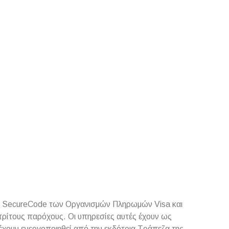
ard SecureCode των Οργανισμών Πληρωμών Visa και
τρίτους παρόχους. Οι υπηρεσίες αυτές έχουν ως
χουν ενεργοποιηθεί από την εκδότρια Τράπεζα της