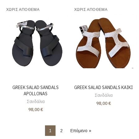
ΧΩΡΊΣ ΑΠΌΘΕΜΑ
ΧΩΡΊΣ ΑΠΌΘΕΜΑ
GREEK SALAD SANDALS
GREEK SALAD SANDALS KAIKI
APOLLONAS
Σανδάλια
Σανδάλια
98,00 €
98,00 €
1
2
Επόμενο »