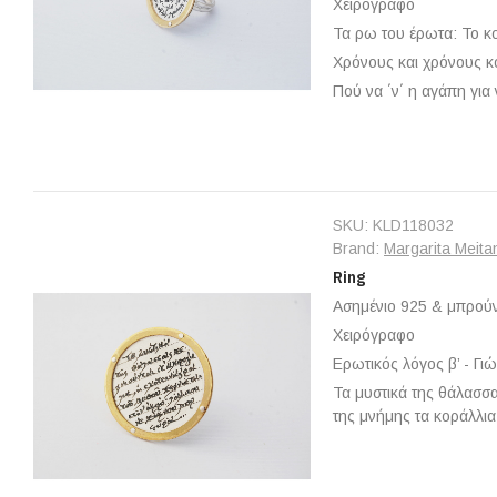
Χειρόγραφο
Τα ρω του έρωτα: Το κ
Χρόνους και χρόνους 
Πού να ΄ν΄ η αγάπη για
SKU:
KLD118032
Brand:
Margarita Meita
Ring
Ασημένιο 925 & μπρούν
Χειρόγραφο
Ερωτικός λόγος β’ - Γι
Τα μυστικά της θάλασσα
της μνήμης τα κοράλλι