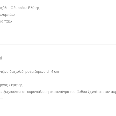
οχύλι - Οδυσσέας Ελύτης
κολυμπάω
 να πάω
ni
τζινο δαχτυλίδι ρυθμιζόμενο d=4 cm
ώργος Σεφέρης
ς ξεχνιούνται στ’ ακρογιάλια, η σκοτεινάγρα του βυθού ξεχνιέται στον
α…