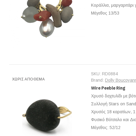
Κοράλλια, μαργαριτάρι
Μέγεθος 13/53
SKU:
RD0884
ΧΩΡΊΣ ΑΠΌΘΕΜΑ
Brand:
Dolly Boucoyan
Wire Peeble Ring
Χρυσό δαχτυλίδι με βότ
Συλλογή Stars on San
Χρυσός 18 καρατίων, 1
Φυσικό Βότσαλο και Δια
Μέγεθος: 52/12