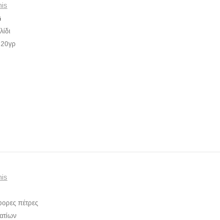
nis
G
λίδι
,20γρ
nis
φορες πέτρες
ρατίων