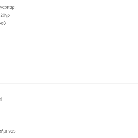
γαριτάρι
,20γρ
ρού
ni
σήμι 925