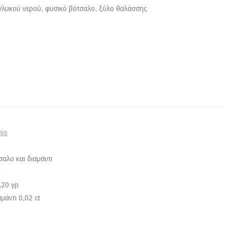
 γλυκού νερού, φυσικό βότσαλο, ξύλο θαλάσσης
nis
σαλο και διαμάντι
d
,20 γρ
μάντι 0,02 ct