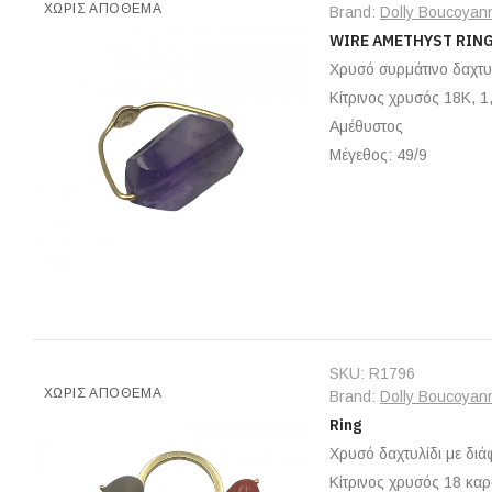
ΧΩΡΊΣ ΑΠΌΘΕΜΑ
Brand:
Dolly Boucoyan
WIRE AMETHΥST RIN
Χρυσό συρμάτινο δαχτυ
Κίτρινος χρυσός 18Κ, 1
Αμέθυστος
Μέγεθος: 49/9
SKU:
R1796
ΧΩΡΊΣ ΑΠΌΘΕΜΑ
Brand:
Dolly Boucoyan
Ring
Χρυσό δαχτυλίδι με διά
Κίτρινος χρυσός 18 κα