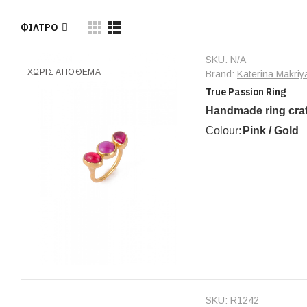
ΦΊΛΤΡΟ
SKU:
N/A
ΧΩΡΊΣ ΑΠΌΘΕΜΑ
Brand:
Katerina Makriy
True Passion Ring
Handmade ring craft
Colour:
Pink / Gold
SKU:
R1242