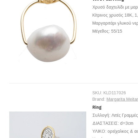
Χρυσό δαχτυλίδι με μαρ
Κίτρινος χρυσός 18Κ, 1
Μαργαριτάρι γλυκού νε
Μέγεθος: 55/15
SKU:
KLD117026
Brand:
Margarita Meita
Ring
Συλλογή: Λιτές Γραμμές
ΔΙΑΣΤΑΣΕΙΣ: d=3cm
ΥΛΙΚΟ: ορείχαλκος & α