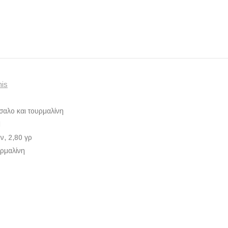
nis
σαλο και τουρμαλίνη
d
ν, 2,80 γρ
υρμαλίνη