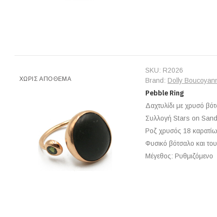
SKU:
R2026
ΧΩΡΊΣ ΑΠΌΘΕΜΑ
Brand:
Dolly Boucoyan
Pebble Ring
Δαχτυλίδι με χρυσό βότ
Συλλογή Stars on San
Ροζ χρυσός 18 καρατίω
Φυσικό βότσαλο και το
Μέγεθος: Ρυθμιζόμενο